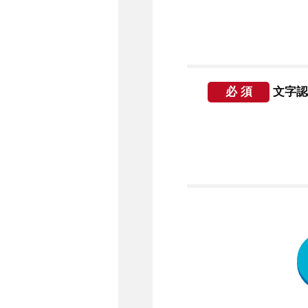
必 須
文字認