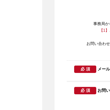
事務局か
【1
お問い合わせ
必 須
メール
必 須
お問い