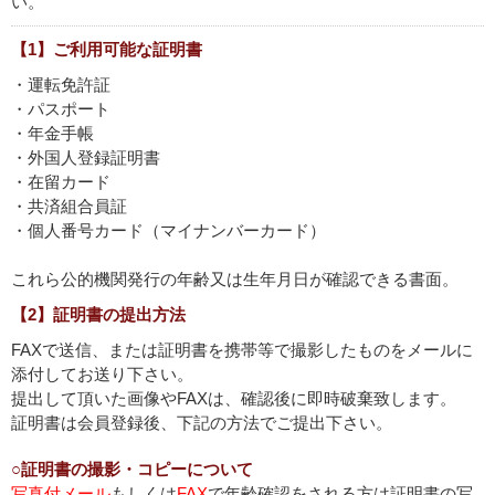
い。
【1】ご利用可能な証明書
・運転免許証
・パスポート
・年金手帳
・外国人登録証明書
・在留カード
・共済組合員証
・個人番号カード（マイナンバーカード）
これら公的機関発行の年齢又は生年月日が確認できる書面。
【2】証明書の提出方法
FAXで送信、または証明書を携帯等で撮影したものをメールに
添付してお送り下さい。
提出して頂いた画像やFAXは、確認後に即時破棄致します。
証明書は会員登録後、下記の方法でご提出下さい。
○証明書の撮影・コピーについて
写真付メール
もしくは
FAX
で年齢確認をされる方は証明書の写