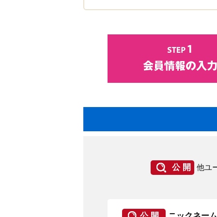
公 開
他ユ
公 開
ニックネー