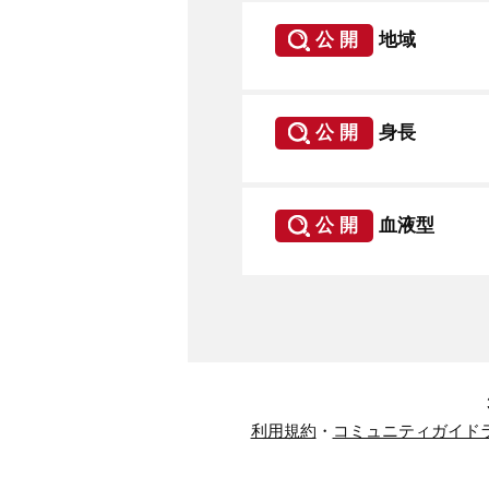
公 開
地域
公 開
身長
公 開
血液型
利用規約
・
コミュニティガイド