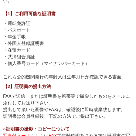
い。
【1】ご利用可能な証明書
・運転免許証
・パスポート
・年金手帳
・外国人登録証明書
・在留カード
・共済組合員証
・個人番号カード（マイナンバーカード）
これら公的機関発行の年齢又は生年月日が確認できる書面。
【2】証明書の提出方法
FAXで送信、または証明書を携帯等で撮影したものをメールに
添付してお送り下さい。
提出して頂いた画像やFAXは、確認後に即時破棄致します。
証明書は会員登録後、下記の方法でご提出下さい。
○証明書の撮影・コピーについて
写真付メール
もしくは
FAX
で年齢確認をされる方は証明書の写