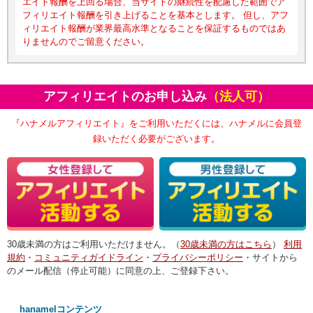
エイト報酬を上回る場合、当サイトの継続性を配慮した範囲でア
フィリエイト報酬を引き上げることを基本とします。 但し、アフ
ィリエイト報酬が業界最高水準となることを保証するものではあ
りませんのでご留意ください。
アフィリエイトのお申し込み
（法人可）
『ハナメルアフィリエイト』をご利用いただくには、ハナメルに会員登
録いただく必要がございます。
30歳未満の方はご利用いただけません。（
30歳未満の方はこちら
）
利用
規約
・
コミュニティガイドライン
・
プライバシーポリシー
・サイトから
のメール配信（停止可能）に同意の上、ご登録下さい。
hanamelコンテンツ